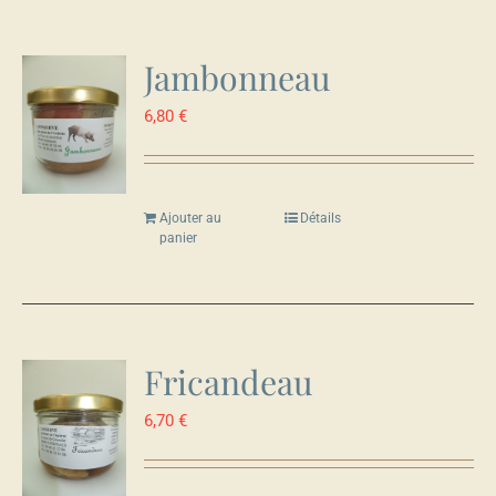
Jambonneau
6,80
€
Ajouter au
Détails
panier
Fricandeau
6,70
€