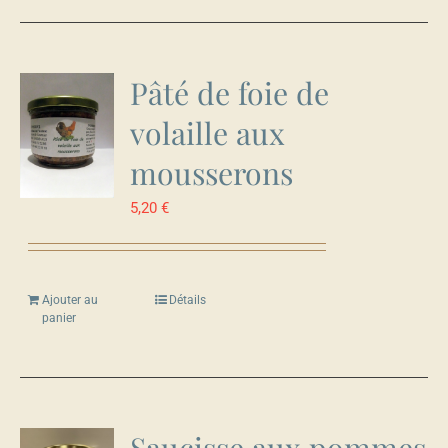
Pâté de foie de
volaille aux
mousserons
5,20
€
Ajouter au
Détails
panier
Saucisse aux pommes