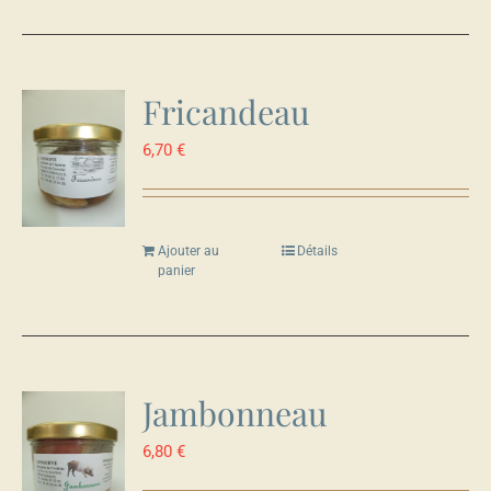
Fricandeau
6,70
€
Ajouter au
Détails
panier
Jambonneau
6,80
€