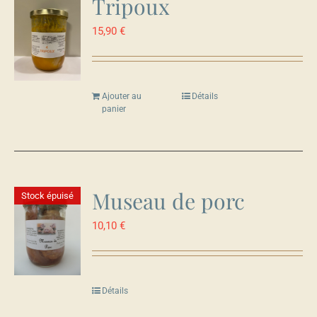
Tripoux
15,90
€
Ajouter au
Détails
panier
Museau de porc
Stock épuisé
10,10
€
Détails