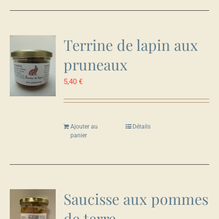
Terrine de lapin aux
pruneaux
5,40
€
Ajouter au
Détails
panier
Saucisse aux pommes
de terre