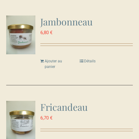
Jambonneau
6,80
€
Ajouter au
Détails
panier
Fricandeau
6,70
€