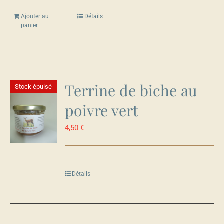
Ajouter au
Détails
panier
Terrine de biche au
Stock épuisé
poivre vert
4,50
€
Détails