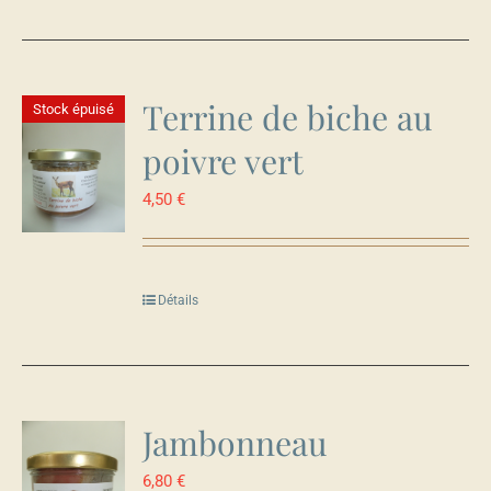
Terrine de biche au
Stock épuisé
poivre vert
4,50
€
Détails
Jambonneau
6,80
€