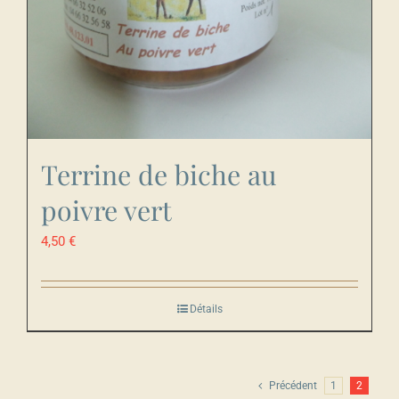
Terrine de biche au
poivre vert
4,50
€
Détails
Précédent
1
2