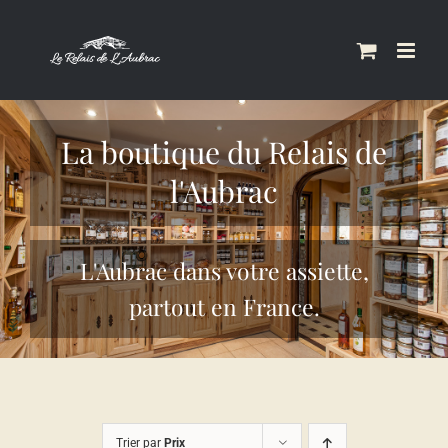
Skip
to
content
La boutique du Relais de
l'Aubrac
L'Aubrac dans votre assiette,
partout en France.
Trier par
Prix