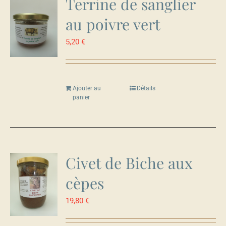
Terrine de sanglier
au poivre vert
5,20
€
Ajouter au
Détails
panier
Civet de Biche aux
cèpes
19,80
€