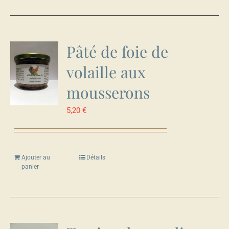
Pâté de foie de
volaille aux
mousserons
5,20
€
Ajouter au
Détails
panier