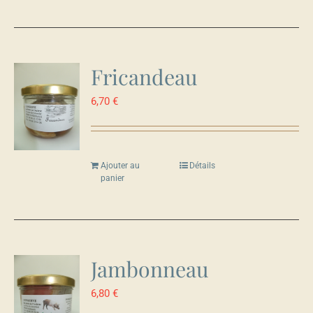
Fricandeau
6,70
€
Ajouter au
Détails
panier
Jambonneau
6,80
€