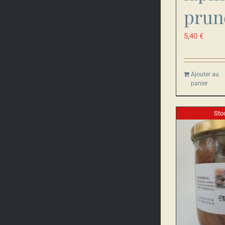
prun
5,40
€
Ajouter au
panier
Sto