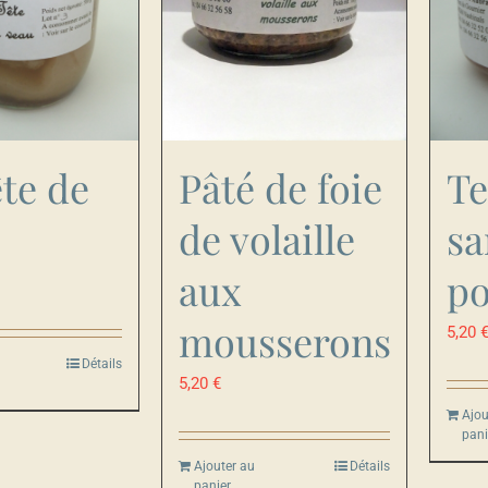
Pâté de foie
te de
Te
de volaille
sa
aux
po
mousserons
5,20
Détails
5,20
€
Ajou
pani
Ajouter au
Détails
panier