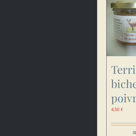
Terr
bich
poivr
4,50
€