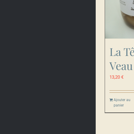
La Tê
Veau
13,20
€
Ajouter au
panier