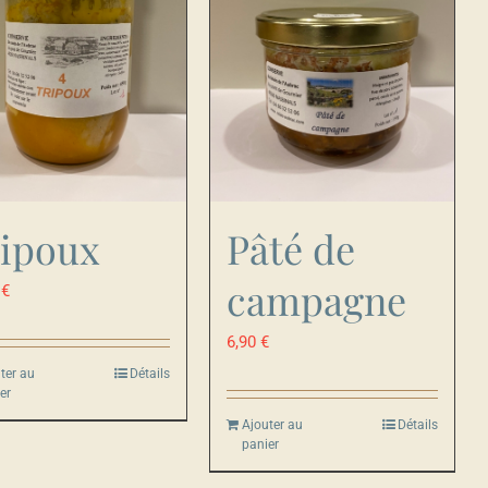
ipoux
Pâté de
campagne
0
€
6,90
€
ter au
Détails
er
Ajouter au
Détails
panier