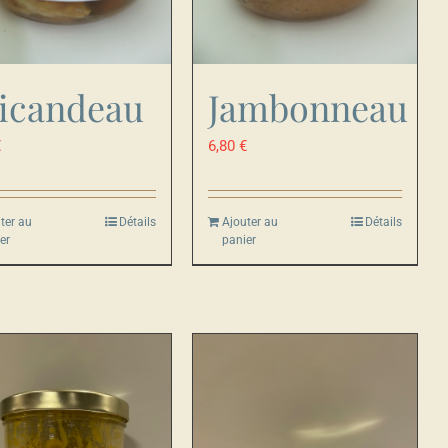
icandeau
Jambonneau
€
6,80
€
ter au
Détails
Ajouter au
Détails
er
panier