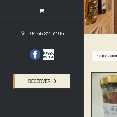
☏ : 04 66 32 52 06
Facebook
Logis
Trier par
Class
Hotel,
Relais
de
l'Aubrac
RÉSERVER