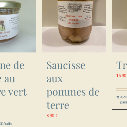
ine de
Saucisse
Tr
e au
aux
15,9
e vert
pommes de
Ajou
terre
pani
8,90
€
Détails