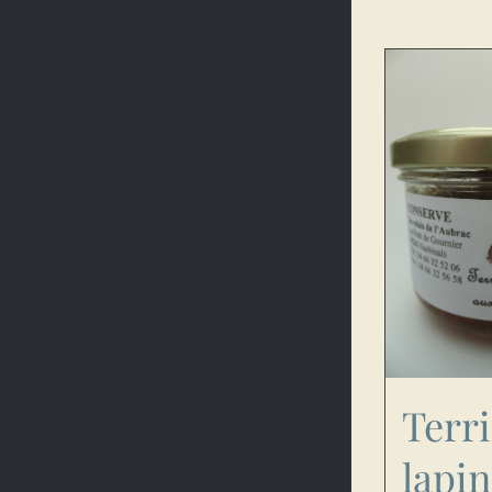
Terr
lapi