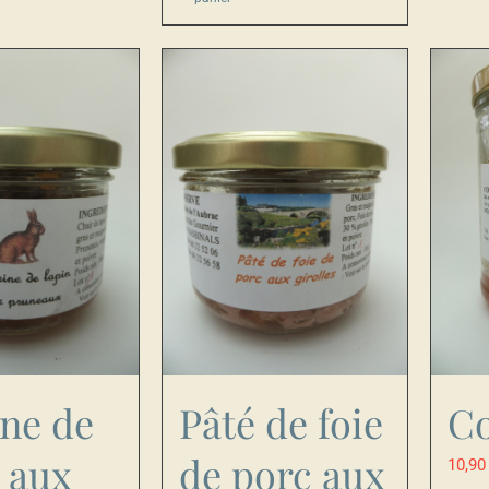
ine de
Pâté de foie
Co
n aux
de porc aux
10,9