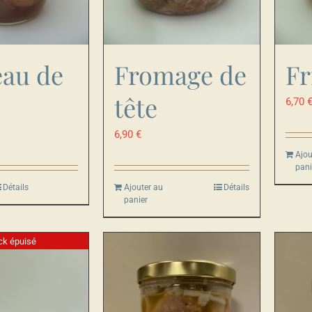
au de
Fromage de
Fr
tête
6,70
6,90
€
Ajou
pani
Détails
Ajouter au
Détails
panier
ck épuisé