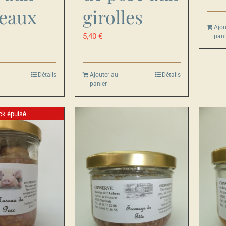
eaux
girolles
Ajou
5,40
€
pani
Détails
Ajouter au
Détails
panier
ck épuisé