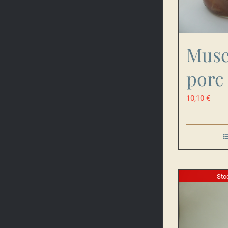
Muse
porc
10,10
€
Sto