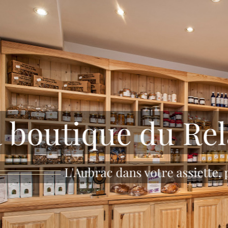
 boutique du Rel
L'Aubrac dans votre assiette,