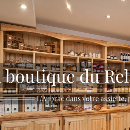
 boutique du Rel
L'Aubrac dans votre assiette,