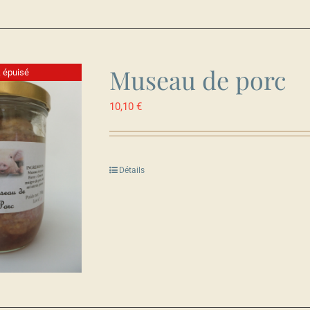
Museau de porc
 épuisé
10,10
€
Détails