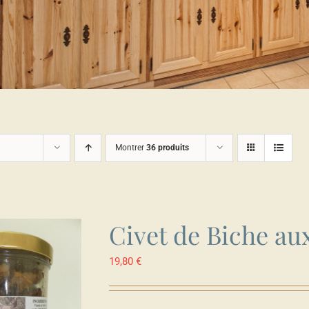
Montrer
36 produits
Civet de Biche au
19,80
€