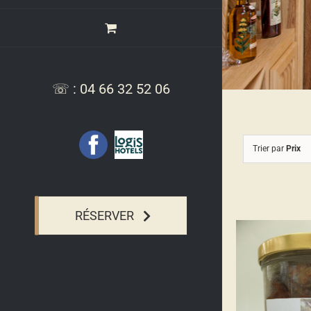
☏ : 04 66 32 52 06
Facebook
Logis
Trier par
Prix
Hotel,
Relais
de
l'Aubrac
RÉSERVER