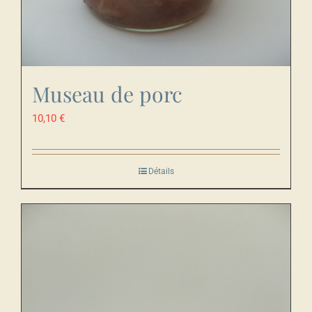
Museau de porc
10,10
€
Détails