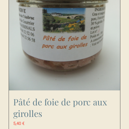
Pâté de foie de porc aux
girolles
5,40
€