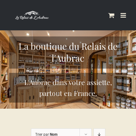
Skip
to
content
La boutique du Relais de
l'Aubrac
L'Aubrac dans votre assiette,
partout en France.
Trier par
Nom