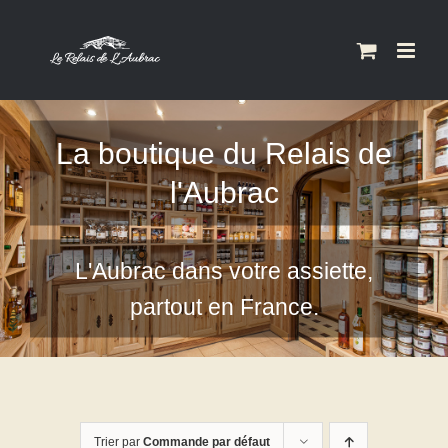
Skip
to
content
La boutique du Relais de
l'Aubrac
L'Aubrac dans votre assiette,
partout en France.
Trier par
Commande par défaut