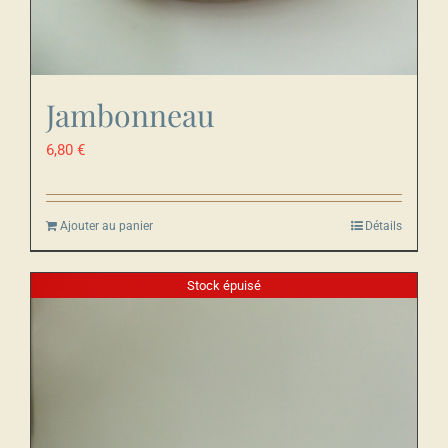
Jambonneau
6,80
€
Ajouter au panier
Détails
Stock épuisé