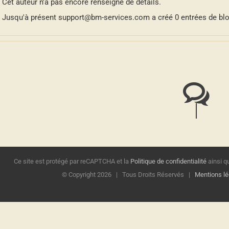
Cet auteur n'a pas encore renseigné de détails.
Jusqu'à présent support@bm-services.com a créé 0 entrées de blo
Ce site est protégé par reCAPTCHA et la
Politique de confidentialité
ainsi q
© Copyright
2026 | Tous Droits Réservés |
Mentions lé