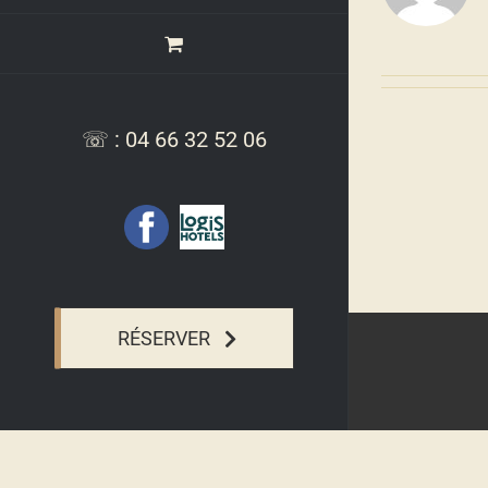
☏ : 04 66 32 52 06
Facebook
Logis
Hotel,
Relais
de
l'Aubrac
RÉSERVER