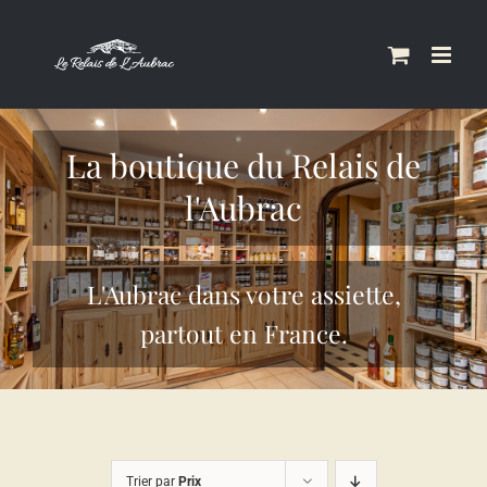
Skip
to
content
La boutique du Relais de
l'Aubrac
L'Aubrac dans votre assiette,
partout en France.
Trier par
Prix