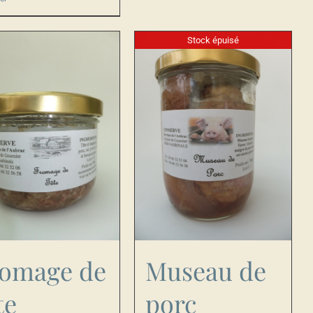
Stock épuisé
omage de
Museau de
te
porc