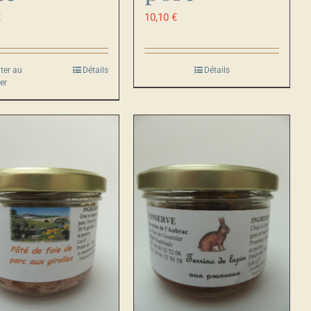
€
10,10
€
ter au
Détails
Détails
er