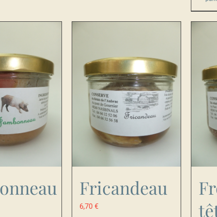
onneau
Fricandeau
Fr
tê
6,70
€