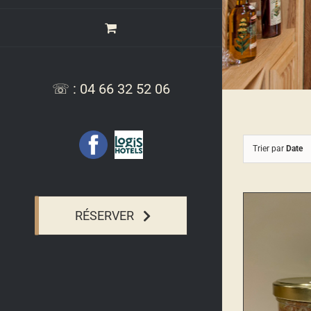
☏ : 04 66 32 52 06
Facebook
Logis
Trier par
Date
Hotel,
Relais
de
l'Aubrac
RÉSERVER