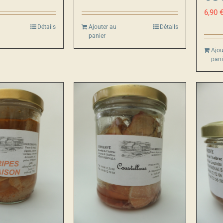
6,90
Détails
Ajouter au
Détails
panier
Ajou
pani