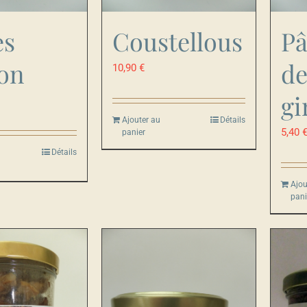
es
Coustellous
Pâ
on
de
10,90
€
gi
Ajouter au
Détails
5,40
panier
Détails
Ajou
pani