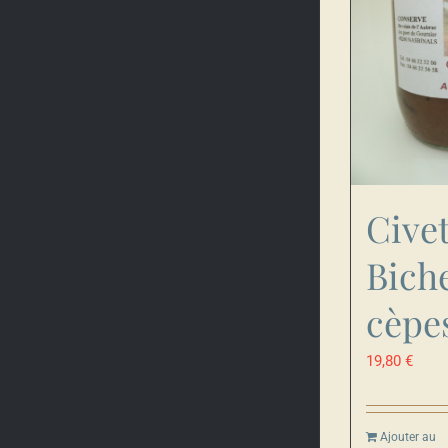
Cive
Bich
cèpe
19,80
€
Ajouter au