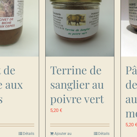
Pâ
t de
Terrine de
de
e aux
sanglier au
a
s
poivre vert
m
5,20
€
5,20
Détails
Ajouter au
Détails