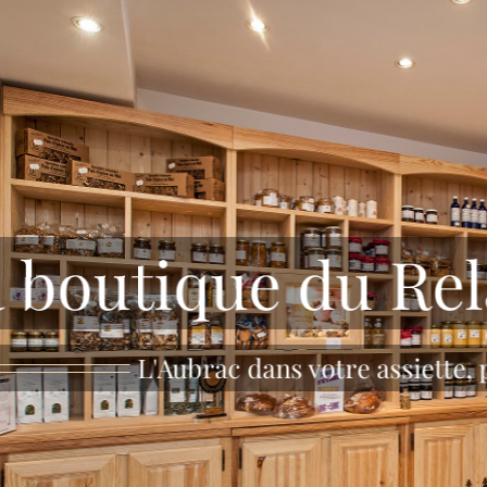
 boutique du Rel
L'Aubrac dans votre assiette,