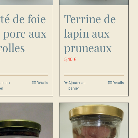
té de foie
Terrine de
 porc aux
lapin aux
rolles
pruneaux
€
5,40
€
ter au
Détails
Ajouter au
Détails
er
panier