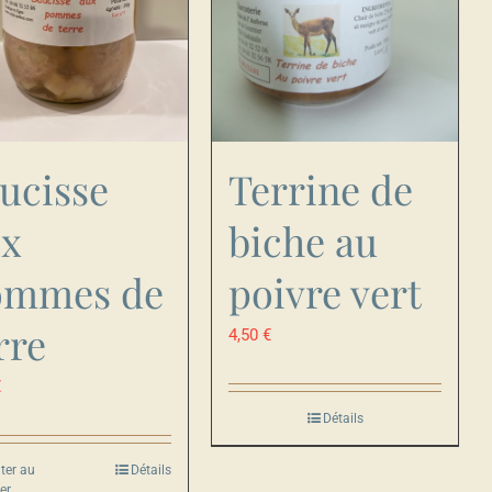
ucisse
Terrine de
ux
biche au
ommes de
poivre vert
rre
4,50
€
€
Détails
ter au
Détails
er