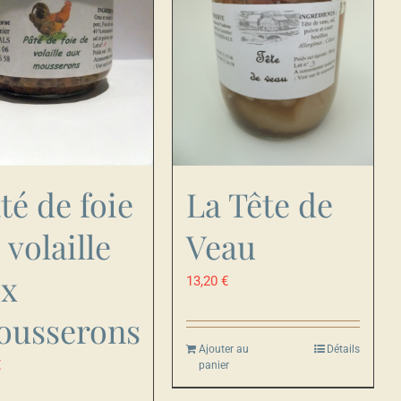
té de foie
La Tête de
 volaille
Veau
ux
13,20
€
ousserons
Ajouter au
Détails
€
panier