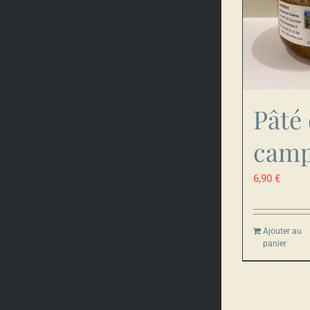
Pâté
cam
6,90
€
Ajouter au
panier