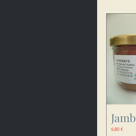
Jamb
6,80
€