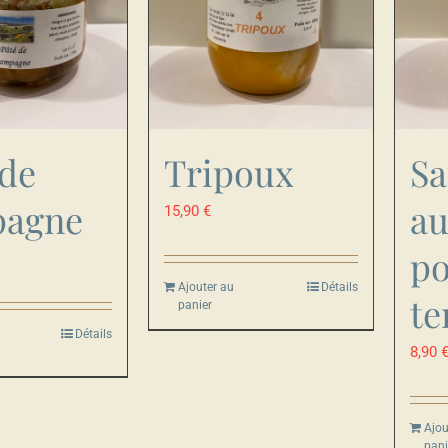
 de
Tripoux
Sa
pagne
a
15,90
€
p
Ajouter au
Détails
te
panier
Détails
8,90
Ajou
pani